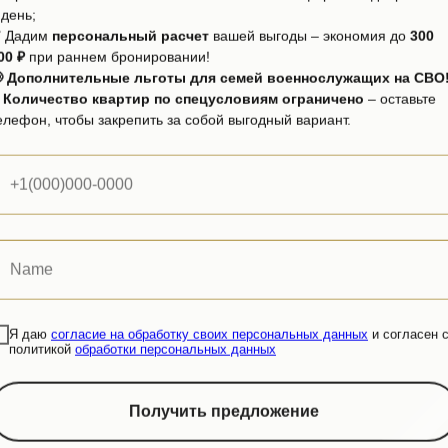
 день;
 Дадим
персональный расчет
вашей выгоды – экономия до
300
00 ₽
при раннем бронировании!
 Дополнительные льготы для семей военнослужащих на СВО
⏳
Количество квартир по спецусловиям ограничено
– оставьте
елефон, чтобы закрепить за собой выгодный вариант.
Новостройки эконом
Новостройки комфорт
Новостройки бизнес
Новостройки элит
Новостройки с ипотекой
Новостройки по ФЗ-214
Инвестиции в новостройки
Я даю
согласие на обработку своих персональных данных
и согласен 
Коттеджные поселки
политикой
обработки персональных данных
Новостройки у моря
Получить предложение