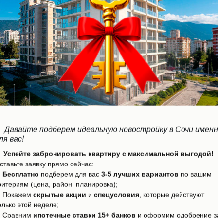
Загородные дома
Коттеджи, виллы, таунхаусы и загородные дома
от застройщиков

Давайте подберем идеальную новостройку в Сочи имен
ля вас!
 Успейте забронировать квартиру с максимальной выгодой!
ставьте заявку прямо сейчас:
✅
Бесплатно
подберем для вас
3-5 лучших вариантов
по вашим
ритериям (цена, район, планировка);
Смотреть далее
 Покажем
скрытые акции
и
спецусловия
, которые действуют
олько этой неделе;
 Сравним
ипотечные ставки 15+ банков
и оформим одобрение з