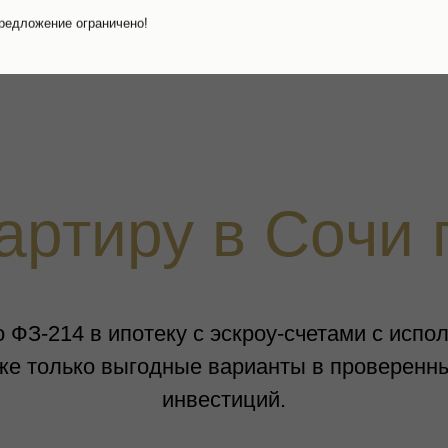
редложение ограничено!
артиру в Сочи
 ФЗ-214 в ипотеку с эскроу-счетами с исп
же только выгодные варианты в проверенны
инвестиций.