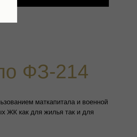
 по ФЗ-214
ользованием маткапитала и военной
х ЖК как для жилья так и для