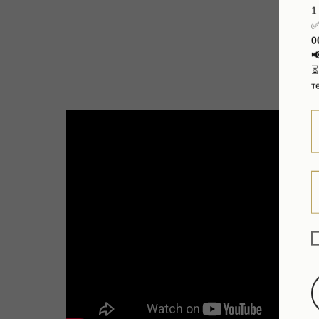
1
✅
0

т