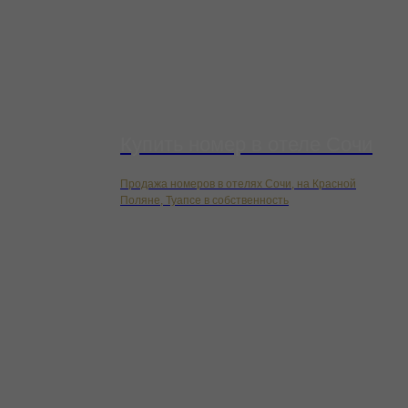
Купить номер в отеле Сочи
Продажа номеров в отелях Сочи, на Красной
Поляне, Туапсе в собственность