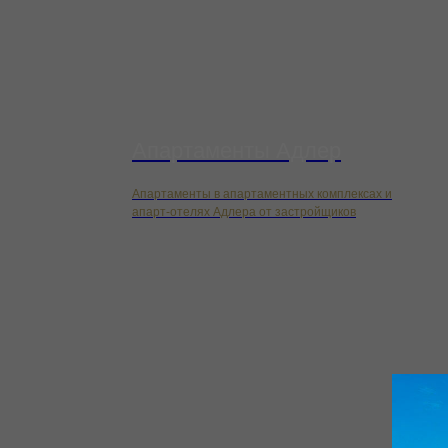
Апартаменты Адлер
Апартаменты в апартаментных комплексах и
апарт-отелях Адлера от застройщиков