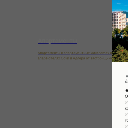
Апартаменты
Апартаменты в апартаментных комплексах и
апарт-отелях Сочи и Адлера от застройщиков

д

О
к
✅
т
✅