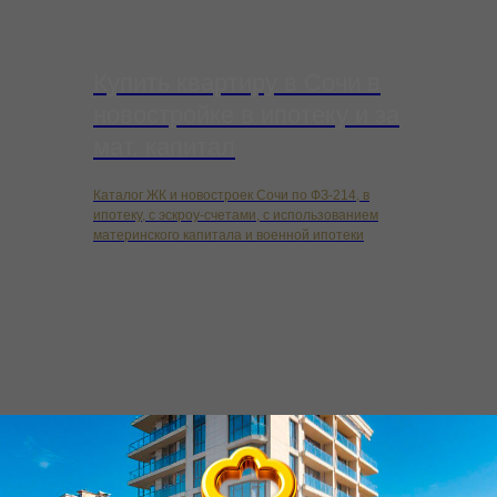
Купить квартиру в Сочи в
новостройке в ипотеку и за
мат. капитал
Каталог ЖК и новостроек Сочи по ФЗ-214, в
ипотеку, с эскроу-счетами, с использованием
материнского капитала и военной ипотеки