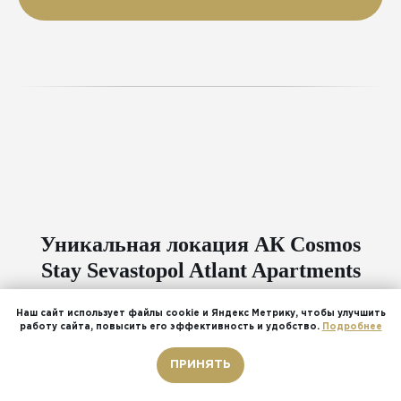
Уникальная локация АК Cosmos
Stay Sevastopol Atlant Apartments
Наш сайт использует файлы cookie и Яндекс Метрику, чтобы улучшить
работу сайта, повысить его эффективность и удобство.
Подробнее
Территориальное расположение:
Звонок бесплатный
Комплекс расположен в центральном районе Севастополя,
ПРИНЯТЬ
вблизи основных исторических достопримечательностей и