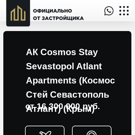
АК Cosmos Stay
Sevastopol Atlant
Apartments (Космос
Стей Севастополь
от 16 300 000 руб.
Атлант) (Крым)