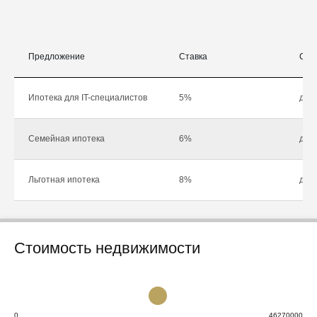
Предложение
Ставка
Сум
Ипотека для IT-специалистов
5%
до 1
Семейная ипотека
6%
до 1
Льготная ипотека
8%
до 1
Стоимость недвижимости
0
46270000