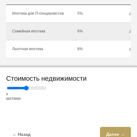
Ипотека для IT-специалистов
5%
до 1
Семейная ипотека
6%
до 1
Льготная ипотека
8%
до 1
Стоимость недвижимости
0
46270000
← Назад
Далее →