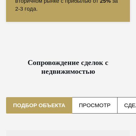
вторичном рынке с прибылью от
25%
за
2-3 года.
Сопровождение сделок с
недвижимостью
ПОДБОР ОБЪЕКТА
ПРОСМОТР
СДЕ