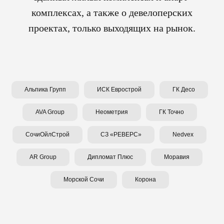
комплексах, а также о девелоперских
проектах, только выходящих на рынок.
Альпика Групп
ИСК Еврострой
ГК Десо
AVA Group
Неометрия
ГК Точно
СочиОйлСтрой
СЗ «РЕВЕРС»
Nedvex
AR Group
Дипломат Плюс
Моравия
Морской Сочи
Корона