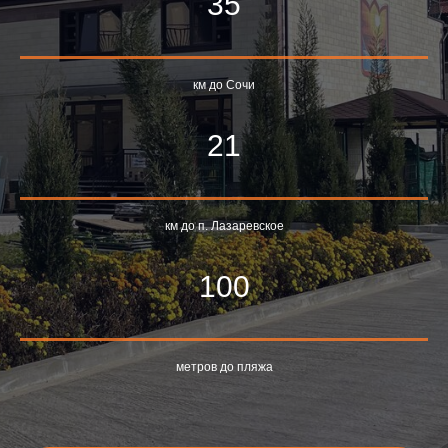
35
км до Сочи
21
км до п. Лазаревское
100
метров до пляжа