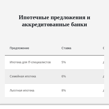
Ипотечные предложения и
аккредитованные банки
Предложение
Ставка
Сум
Ипотека для IT-специалистов
5%
до 1
Семейная ипотека
6%
до 1
Льготная ипотека
8%
до 1