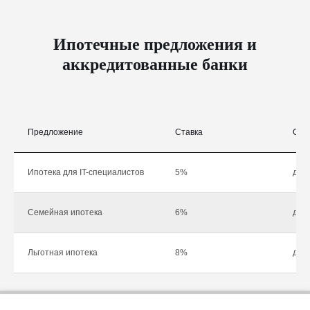
Ипотечные предложения и
аккредитованные банки
Предложение
Ставка
Сум
Ипотека для IT-специалистов
5%
до 1
Семейная ипотека
6%
до 1
Льготная ипотека
8%
до 1