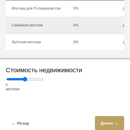
Ипотека для IT-специалистов
5%
до 1
Семейная ипотека
6%
до 1
Льготная ипотека
8%
до 1
Стоимость недвижимости
0
46270000
← Назад
Далее →