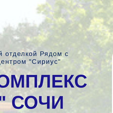
й отделкой Рядом с
ентром "Сириус"
ОМПЛЕКС
" СОЧИ