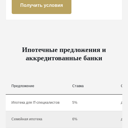
Получить условия
Ипотечные предложения и
аккредитованные банки
Предложение
Ставка
Сум
Ипотека для IT-специалистов
5%
до 1
Семейная ипотека
6%
до 1