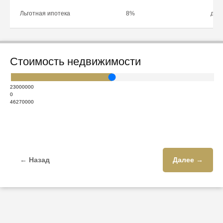
Льготная ипотека
8%
до 1
Стоимость недвижимости
23000000
0
46270000
← Назад
Далее →