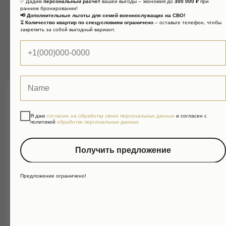
✅ Дадим
персональный расчет
вашей выгоды – экономия до
300 000 ₽
при
раннем бронировании!
📢 Дополнительные льготы для семей военнослужащих на СВО!
⏳
Количество квартир по спецусловиям ограничено
– оставьте телефон, чтобы
закрепить за собой выгодный вариант.
Планировки и цены
СТОИМОСТЬ КВАРТИР:
Я даю
согласие на обработку своих персональных данных
и согласен с
политикой
обработки персональных данных
от 8 400 000 руб.
Получить предложение
*В индивидуальном порядке возможна
рассрочка платежа от застройщика.
Предложение ограничено!
ХАРАКТЕРИСТИКИ:
Класс - Комфорт