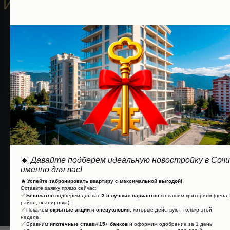
ИЛИ ВЫ ХОТИТЕ ПОСМОТРЕТЬ
ВСЕ САМИ?
БЕСПЛАТНАЯ КОНСУЛЬТАЦИЯ!
ОСТАВИТЬ ЗАЯВКУ
🔹
Давайте подберем идеальную новостройку в Сочи
именно для вас!
телефон:
🔥 Успейте забронировать квартиру с максимальной выгодой!
8-800-700-3261
Оставьте заявку прямо сейчас:
✅
Бесплатно
подберем для вас
3-5 лучших вариантов
по вашим критериям (цена,
район, планировка);
✅ Покажем
скрытые акции
и
спецусловия
, которые действуют только этой
неделе;
✅ Сравним
ипотечные ставки 15+ банков
и оформим одобрение за 1 день;