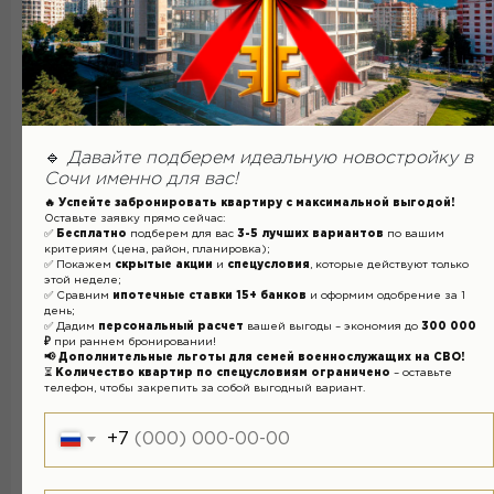
*В индивидуальном порядке возможна
рассрочка платежа от застройщика.
ХАРАКТЕРИСТИКИ:
🔹
Давайте подберем идеальную новостройку в
Класс - Комфорт
Сочи именно для вас!
Водоснабжение, канализация,
🔥 Успейте забронировать квартиру с максимальной выгодой!
Оставьте заявку прямо сейчас:
отопление, газ- центральные
✅
Бесплатно
подберем для вас
3-5 лучших вариантов
по вашим
Отопление - газовый котел
критериям (цена, район, планировка);
✅ Покажем
скрытые акции
и
спецусловия
, которые действуют только
этой неделе;
✅ Сравним
ипотечные ставки 15+ банков
и оформим одобрение за 1
день;
✅ Дадим
персональный расчет
вашей выгоды – экономия до
300 000
₽
при раннем бронировании!
📢 Дополнительные льготы для семей военнослужащих на СВО!
⏳
Количество квартир по спецусловиям ограничено
– оставьте
ОСТАВИТЬ ЗАЯВКУ
телефон, чтобы закрепить за собой выгодный вариант.
+7