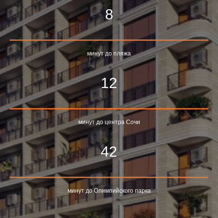
8
минут до пляжа
12
минут до центра Сочи
42
минут до Олимпийского парка