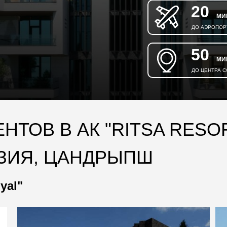
20
МИ
ДО АЭРОПОР
50
МИ
ДО ЦЕНТРА 
ТОВ В АК "RITSA RESOR
АЗИЯ, ЦАНДРЫПШ
yal"