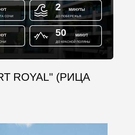
2
НУТ
МИНУТЫ
ТА СОЧИ
ДО ПОБЕРЕЖЬЯ
50
НУТ
МИНУТ
СОЧИ
ДО КРАСНОЙ ПОЛЯНЫ
T ROYAL" (РИЦА