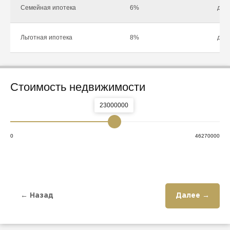
Семейная ипотека
6%
до 1
Льготная ипотека
8%
до 1
Стоимость недвижимости
23000000
0
46270000
← Назад
Далее →