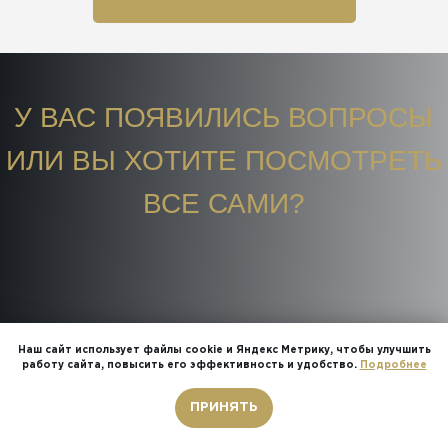
У ВАС ПОЯВИЛИСЬ ВОПРОСЫ
ИЛИ ВЫ ХОТИТЕ ПОСМОТРЕТЬ
ВСЕ САМИ?
БЕСПЛАТНАЯ КОНСУЛЬТАЦИЯ!
Наш сайт использует файлы cookie и Яндекс Метрику, чтобы улучшить
работу сайта, повысить его эффективность и удобство.
Подробнее
Звонок бесплатный
ПРИНЯТЬ
ОСТАВИТЬ ЗАЯВКУ