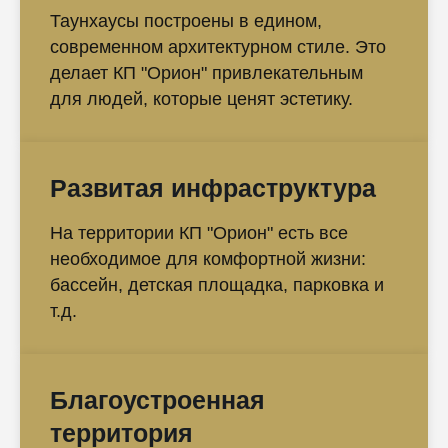
Таунхаусы построены в едином,
современном архитектурном стиле. Это
делает КП "Орион" привлекательным
для людей, которые ценят эстетику.
Развитая инфраструктура
На территории КП "Орион" есть все
необходимое для комфортной жизни:
бассейн, детская площадка, парковка и
т.д.
🔹
Давайте подберем идеальную новостройку в Сочи
именно для вас!
🔥 Успейте забронировать квартиру с максимальной выгодой!
Оставьте заявку прямо сейчас:
✅
Бесплатно
подберем для вас
3-5 лучших вариантов
по вашим критериям (цена,
Благоустроенная
район, планировка);
✅ Покажем
скрытые акции
и
спецусловия
, которые действуют только этой
неделе;
территория
✅ Сравним
ипотечные ставки 15+ банков
и оформим одобрение за 1 день;