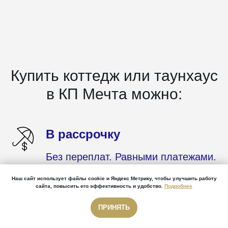
Купить коттедж или таунхаус
в КП Мечта можно:
В рассрочку
Без переплат. Равными платежами.
Нажмите
сюда
, чтобы получить
Наш сайт использует файлы cookie и Яндекс Метрику, чтобы улучшить работу
подробности предложения.
сайта, повысить его эффективность и удобство.
Подробнее
ПРИНЯТЬ
Звонок бесплатный
Звонок бесплатный
Использовать материнский