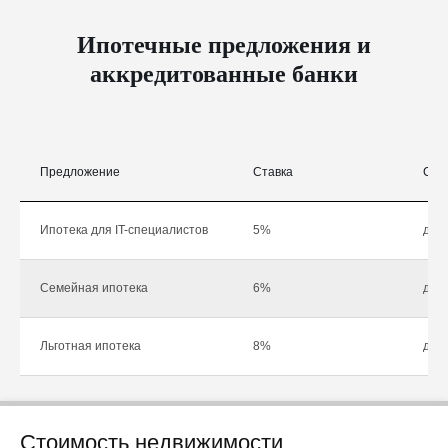
Ипотечные предложения и
аккредитованные банки
Предложение
Ставка
Сум
Ипотека для IT-специалистов
5%
до 1
Семейная ипотека
6%
до 1
Льготная ипотека
8%
до 1
Стоимость недвижимости