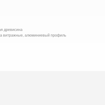
ая древисина
кна витражные, алюминиевый профиль