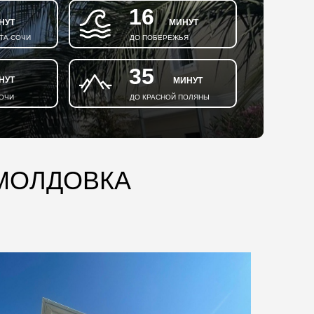
16
НУТ
МИНУТ
ТА СОЧИ
ДО ПОБЕРЕЖЬЯ
35
НУТ
МИНУТ
СОЧИ
ДО КРАСНОЙ ПОЛЯНЫ
 МОЛДОВКА