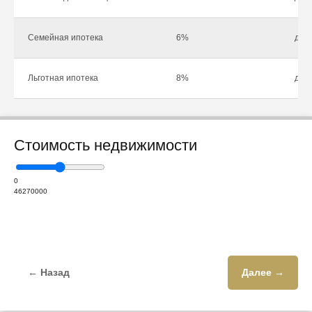
Семейная ипотека
6%
до 1
Льготная ипотека
8%
до 1
Стоимость недвижимости
0
46270000
← Назад
Далее →