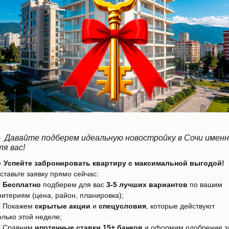
стики КП Sirius Star(Си

Давайте подберем идеальную новостройку в Сочи имен
ля вас!
 Успейте забронировать квартиру с максимальной выгодой!
ставьте заявку прямо сейчас:
✅
Бесплатно
подберем для вас
3-5 лучших вариантов
по вашим
ритериям (цена, район, планировка);
 Покажем
скрытые акции
и
спецусловия
, которые действуют
олько этой неделе;
 Сравним
ипотечные ставки 15+ банков
и оформим одобрение з