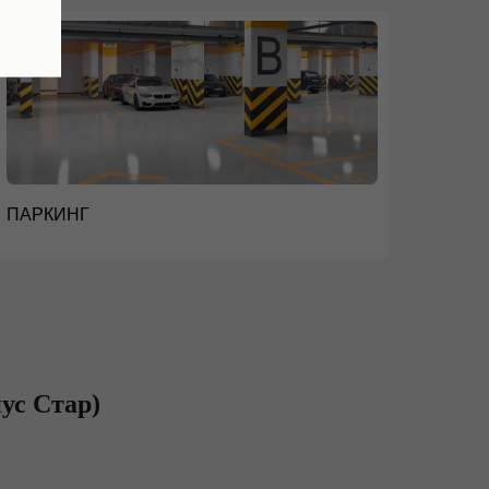
ПАРКИНГ
ус Стар)