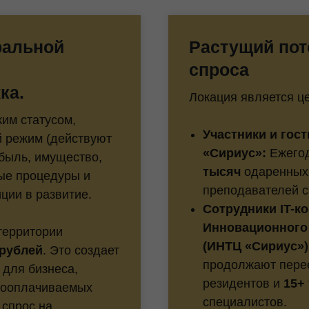
ральной
Растущий пот
спроса
ка.
Локация является ц
им статусом,
Участники и гос
 режим (действуют
«Сириус»:
Ежегод
быль, имущество,
тысяч
одаренных 
ые процедуры и
преподавателей с
ции в развитие.
Сотрудники IT-к
Инновационного 
территории
(ИНТЦ «Сириус»)
рублей
. Это создает
продолжают пере
 для бизнеса,
резидентов и
15+
кооплачиваемых
специалистов.
 спрос на