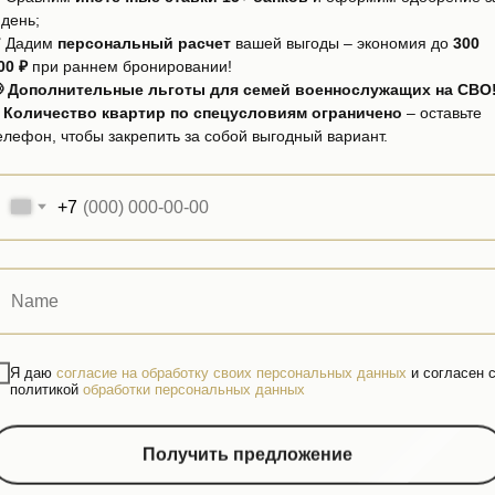
 день;
 Дадим
персональный расчет
вашей выгоды – экономия до
300
Площадь домов
00 ₽
при раннем бронировании!
 Дополнительные льготы для семей военнослужащих на СВО
300 м2
⏳
Количество квартир по спецусловиям ограничено
– оставьте
елефон, чтобы закрепить за собой выгодный вариант.
+7
Площади участков
от 5.5 до 6.2 сотки
Я даю
согласие на обработку своих персональных данных
и согласен 
политикой
обработки персональных данных
Особенности КП Sirius Star(Сириус Стар
Получить предложение