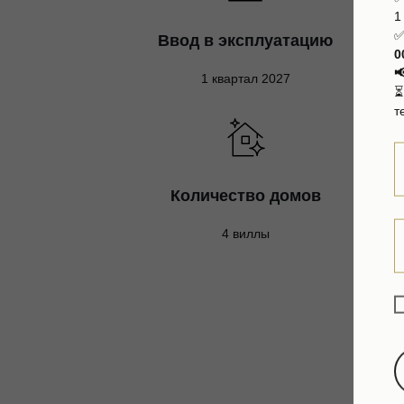
1
✅
Ввод в эксплуатацию
0

1 квартал 2027
т
Количество домов
4 виллы