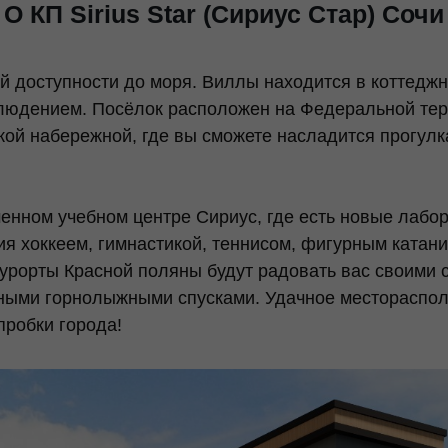
О КП Sirius Star (Сириус Стар) Сочи
й доступности до моря. Виллы находится в коттеджн
блюдением. Посёлок расположен на Федеральной тер
кой набережной, где вы сможете насладится прогулк
менном учебном центре Сириус, где есть новые лабо
ия хоккеем, гимнастикой, теннисом, фигурным катан
урорты Красной поляны будут радовать вас своими 
ьными горнолыжными спусками. Удачное местораспол
пробки города!