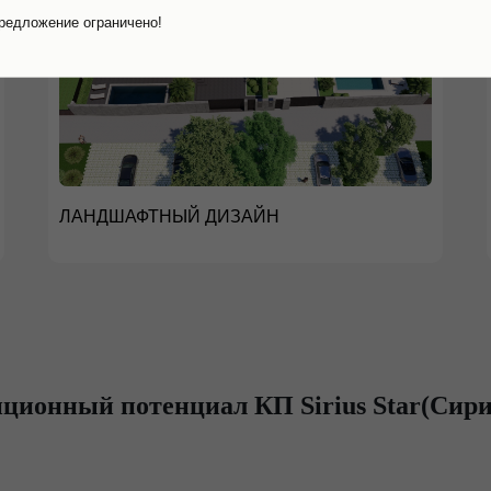
редложение ограничено!
ЛАНДШАФТНЫЙ ДИЗАЙН
ционный потенциал КП Sirius Star(Сири