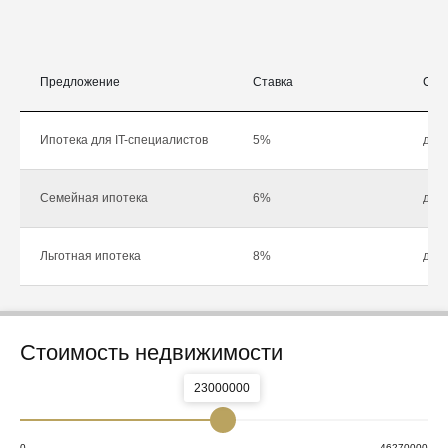
Предложение
Ставка
Сум
Ипотека для IT-специалистов
5%
до 1
Семейная ипотека
6%
до 1
Льготная ипотека
8%
до 1
Стоимость недвижимости
23000000
0
46270000