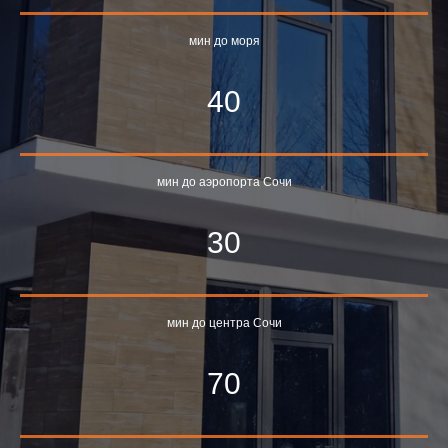
мин до моря
40
мин до аэропорта Сочи
30
мин до центра Сочи
70