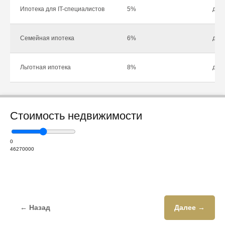
Ипотека для IT-специалистов
5%
до 1
Семейная ипотека
6%
до 1
Льготная ипотека
8%
до 1
Стоимость недвижимости
0
46270000
← Назад
Далее →