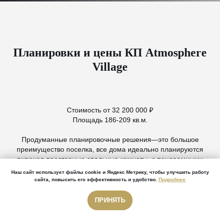
Планировки и цены КП Atmosphere
Village
Стоимость от 32 200 000 ₽
Площадь 186-209 кв.м.
Продуманные планировочные решения—это большое
преимущество поселка, все дома идеально планируются
включая просторные спальные комнаты, с панорамными
видами на горы, для комфортного проживания семьи.
Наш сайт использует файлы cookie и Яндекс Метрику, чтобы улучшить работу
сайта, повысить его эффективность и удобство.
Подробнее
ПРИНЯТЬ
Звонок бесплатный
Звонок бесплатный