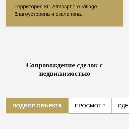
Территория КП Atmosphere Village
благоустроена и озеленена.
Сопровождение сделок с
недвижимостью
ПОДБОР ОБЪЕКТА
ПРОСМОТР
СДЕ