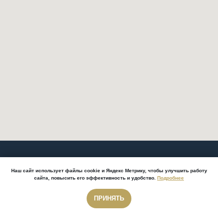
КП "Акация Парк"
Наш сайт использует файлы cookie и Яндекс Метрику, чтобы улучшить работу
сайта, повысить его эффективность и удобство.
Подробнее
8-800-700-3261
- звонок бесплатный
ПРИНЯТЬ
Звонок бесплатный
Звонок бесплатный
г. Сочи, пос. Дагомыс, Сергей-Поле