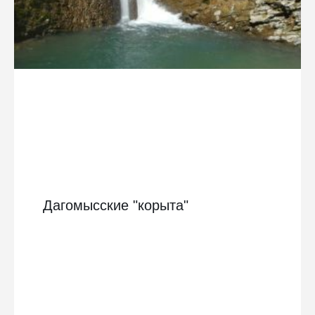
Дагомысские "корыта"