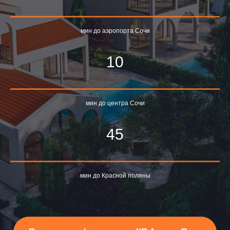
мин до аэропорта Сочи
10
мин до центра Сочи
45
мин до Красной поляны