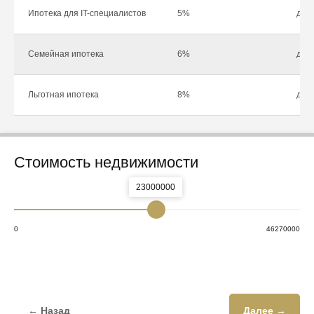
Ипотека для IT-специалистов
5%
до 1
Семейная ипотека
6%
до 1
Льготная ипотека
8%
до 1
Стоимость недвижимости
23000000
0
46270000
← Назад
Далее →