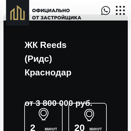
ЖК Reeds
(Ридс)
Краснодар
от 3 800 000 руб.
2
20
МИНУТ
МИНУТ