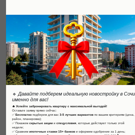
электронная почта)
Предлагаем только ликвидные объекты
даже если вы приобретаете
недвижимость для жизни
ПОЛУЧИТЬ КОНСУЛЬТАЦИЮ
🔹
Давайте подберем идеальную новостройку в Сочи
именно для вас!
🔥 Успейте забронировать квартиру с максимальной выгодой!
Оставьте заявку прямо сейчас:
✅
Бесплатно
подберем для вас
3-5 лучших вариантов
по вашим критериям (цена,
район, планировка);
✅ Покажем
скрытые акции
и
спецусловия
, которые действуют только этой
неделе;
✅ Сравним
ипотечные ставки 15+ банков
и оформим одобрение за 1 день;