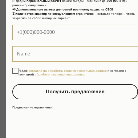
✅ Дадим
персональный расчет
вашей выгоды – экономия до
300 000 ₽
при
раннем бронировании!
📢 Дополнительные льготы для семей военнослужащих на СВО!
⏳
Количество квартир по спецусловиям ограничено
– оставьте телефон, чтобы
закрепить за собой выгодный вариант.
Просмотр
Встречаем Вас в аэропорту, на вокзале,
Я даю
согласие на обработку своих персональных данных
и согласен с
политикой
обработки персональных данных
в офисе
Знакомим с городом, локацией, нашим
Получить предложение
объектом
Предложение ограничено!
ПОЛУЧИТЬ КОНСУЛЬТАЦИЮ