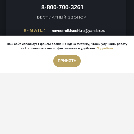
8-800-700-3261
БЕСПЛАТНЫЙ ЗВОНОК!
E-MAIL:
novostroikisochi.ru@yandex.ru
АДРЕС:
Наш сайт использует файлы cookie и Яндекс Метрику, чтобы улучшить работу
г. Сочи, Курортный проспект, д. 73, офис 411
сайта, повысить его эффективность и удобство.
Подробнее
г. Москва,
ПРИНЯТЬ
Звонок бесплатный
МЕССЕНДЖЕРЫ:
© 2026
Новостройки Сочи
| ГК Новостройки Групп | Все права защищены.
Политика конфиденциальности
|
Согласие на обработку персональных
данных