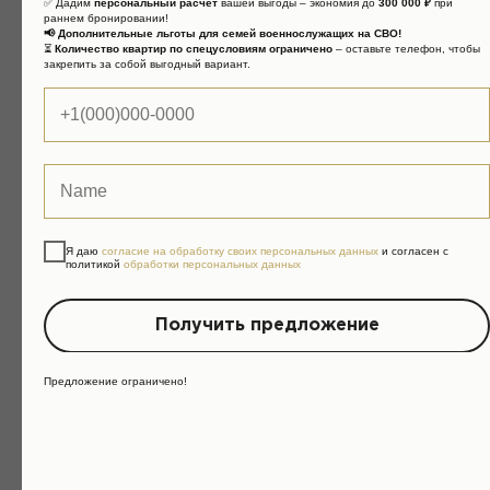
✅ Дадим
персональный расчет
вашей выгоды – экономия до
300 000 ₽
при
раннем бронировании!
📢 Дополнительные льготы для семей военнослужащих на СВО!
⏳
Количество квартир по спецусловиям ограничено
– оставьте телефон, чтобы
закрепить за собой выгодный вариант.
Сопровождение сделок с
недвижимостью
ПРОСМОТР
СД
ПОДБОР ОБЪЕКТА
Я даю
согласие на обработку своих персональных данных
и согласен с
политикой
обработки персональных данных
Получить предложение
Предложение ограничено!
Подбор объекта
Выявляем ваши пожелания до самых