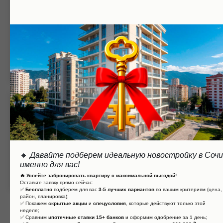
На территории КП Горы Моря есть все
необходимое для комфортной жизни:
бассейн, детская площадка, парковка и
т.д.
Благоустроенная
территория
🔹
Давайте подберем идеальную новостройку в Сочи
Территория КП Горы Моря
именно для вас!
благоустроена и озеленена.
🔥 Успейте забронировать квартиру с максимальной выгодой!
Оставьте заявку прямо сейчас:
✅
Бесплатно
подберем для вас
3-5 лучших вариантов
по вашим критериям (цена,
район, планировка);
✅ Покажем
скрытые акции
и
спецусловия
, которые действуют только этой
неделе;
✅ Сравним
ипотечные ставки 15+ банков
и оформим одобрение за 1 день;