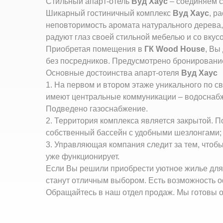
Стильный апарт-отель
Вуд Хаус
– соединяем с
Шикарный гостиничный комплекс
Вуд Хаус
, р
неповторимость аромата натурального дерева
радуют глаз своей стильной мебелью и со вку
Приобретая помещения в
ГК Wood House
, Вы
без посредников. Предусмотрено бронировани
Основные достоинства апарт-отеля
Вуд Хаус
1. На первом и втором этаже уникального по 
имеют центральные коммуникации – водоснабже
Подведено газоснабжение.
2. Территория комплекса является закрытой. 
собственный бассейн с удобными шезлонгами; 
3. Управляющая компания следит за тем, чтоб
уже функционирует.
Если Вы решили приобрести уютное жилье для 
станут отличным выбором. Есть возможность о
Обращайтесь в наш отдел продаж. Мы готовы 