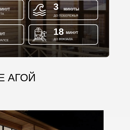
3
МИНУТ
МИНУТЫ
РТА
ДО ПОБЕРЕЖЬЯ
18
МИНУТ
НУТ
ДО ВОКЗАЛА
УАПСЕ
Е АГОЙ