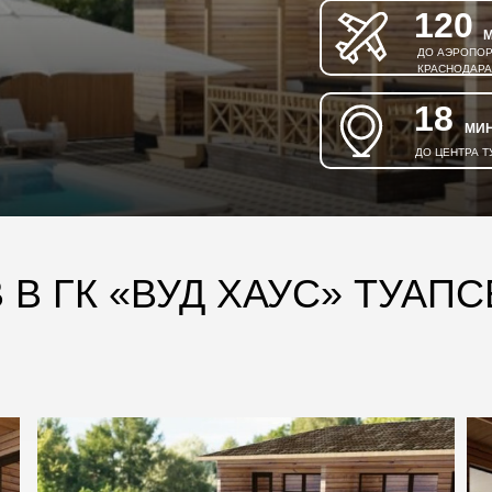
120
ДО АЭРОПО
КРАСНОДАРА
18
МИ
ДО ЦЕНТРА Т
В ГК «ВУД ХАУС» ТУАПС