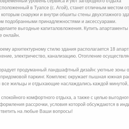
овременный уровень сервиса и уют загородного отдыха
асположенный в Туапсе (с. Агой), станет отличным местом о
, которым снаружи и внутри обшиты стены двухэтажного зд
сом подобранными принадлежностями и аксессуарами.
 делаете выгодные капиталовложения. Купить апартаменты
е онлайн.
своему архитектурному стилю здания располагается 18 апар
ние, электричество, канализацию. Отопление осуществляет
Порадует продуманный ландшафтный дизайн: уютные зоны о
придомовой паркинг. Комплекс окружает пышная южная рас
ы все жильцы и отдыхающие наслаждались каждой минутой,
спокойного комфортного отдыха, а также с целью выгодног
формления рассрочки, условия которой обсуждаются в инд
ответить на любые Ваши вопросы!