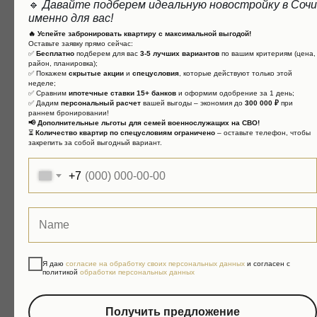
🔹
Давайте подберем идеальную новостройку в Сочи
именно для вас!
🔥 Успейте забронировать квартиру с максимальной выгодой!
Оставьте заявку прямо сейчас:
✅
Бесплатно
подберем для вас
3-5 лучших вариантов
по вашим критериям (цена,
район, планировка);
✅ Покажем
скрытые акции
и
спецусловия
, которые действуют только этой
неделе;
✅ Сравним
ипотечные ставки 15+ банков
и оформим одобрение за 1 день;
✅ Дадим
персональный расчет
вашей выгоды – экономия до
300 000 ₽
при
раннем бронировании!
📢 Дополнительные льготы для семей военнослужащих на СВО!
⏳
Количество квартир по спецусловиям ограничено
– оставьте телефон, чтобы
закрепить за собой выгодный вариант.
+7
Я даю
согласие на обработку своих персональных данных
и согласен с
СТАНДАРТ 2-МЕСТНЫЙ
политикой
обработки персональных данных
Получить предложение