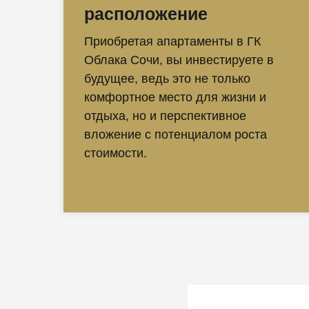
расположение
Приобретая апартаменты в ГК
Облака Сочи, вы инвестируете в
будущее, ведь это не только
комфортное место для жизни и
отдыха, но и перспективное
вложение с потенциалом роста
стоимости.