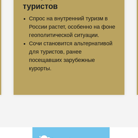
туристов
Спрос на внутренний туризм в
России растет, особенно на фоне
геополитической ситуации.
Сочи становится альтернативой
для туристов, ранее
посещавших зарубежные
курорты.