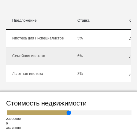
Предложение
Ставка
Сум
Ипотека для IT-специалистов
5%
до 1
Семейная ипотека
6%
до 1
Льготная ипотека
8%
до 1
Стоимость недвижимости
23000000
0
46270000