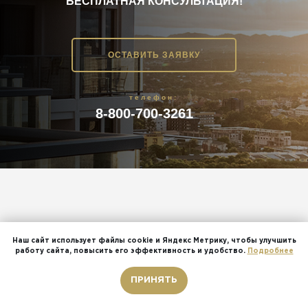
БЕСПЛАТНАЯ КОНСУЛЬТАЦИЯ!
ОСТАВИТЬ ЗАЯВКУ
телефон:
8-800-700-3261
Планировки и цены ГК Esenin
Наш сайт использует файлы cookie и Яндекс Метрику, чтобы улучшить
работу сайта, повысить его эффективность и удобство.
Подробнее
Collection by Grace Group 4*
Звонок бесплатный
ПРИНЯТЬ