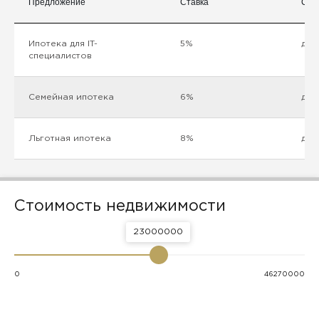
Предложение
Ставка
Сум
Ипотека для IT-
5%
до 
специалистов
Семейная ипотека
6%
до 
Льготная ипотека
8%
до 
Стоимость недвижимости
23000000
0
46270000