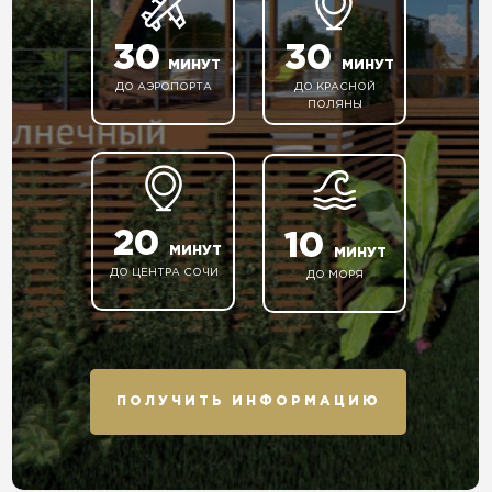
30
30
МИНУТ
МИНУТ
ДО АЭРОПОРТА
ДО КРАСНОЙ
ПОЛЯНЫ
20
10
МИНУТ
МИНУТ
ДО ЦЕНТРА СОЧИ
ДО МОРЯ
ПОЛУЧИТЬ ИНФОРМАЦИЮ