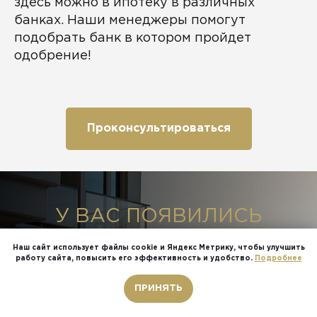
здесь можно в ипотеку в различных
банках. Наши менеджеры помогут
подобрать банк в котором пройдет
одобрение!
Проконсультироваться
У ВАС ПОЯВИЛИСЬ
ВОПРОСЫ ИЛИ ВЫ ХОТИТЕ
Наш сайт использует файлы cookie и Яндекс Метрику, чтобы улучшить
работу сайта, повысить его эффективность и удобство.
Подробнее
ПОСМОТРЕТЬ ВСЕ САМИ?
Звонок бесплатный
ПРИНЯТЬ