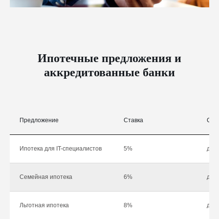
Ипотечные предложения и
аккредитованные банки
Предложение
Ставка
Сум
Ипотека для IT-специалистов
5%
до 1
Семейная ипотека
6%
до 1
Льготная ипотека
8%
до 1