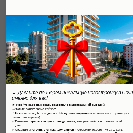
Комплекс построен в современном
архитектурном стиле. Это делает ГК
Benefit Rosa Khutor привлекательным
для людей, которые ценят эстетику.
Развитая инфраструктура
На территории ГК Benefit Rosa Khutor
есть все необходимое для комфортной
жизни: бассейн, детская площадка,
🔹
Давайте подберем идеальную новостройку в Сочи
парковка и т.д.
именно для вас!
🔥 Успейте забронировать квартиру с максимальной выгодой!
Оставьте заявку прямо сейчас:
✅
Бесплатно
подберем для вас
3-5 лучших вариантов
по вашим критериям (цена,
Благоустроенная
район, планировка);
✅ Покажем
скрытые акции
и
спецусловия
, которые действуют только этой
неделе;
территория
✅ Сравним
ипотечные ставки 15+ банков
и оформим одобрение за 1 день;