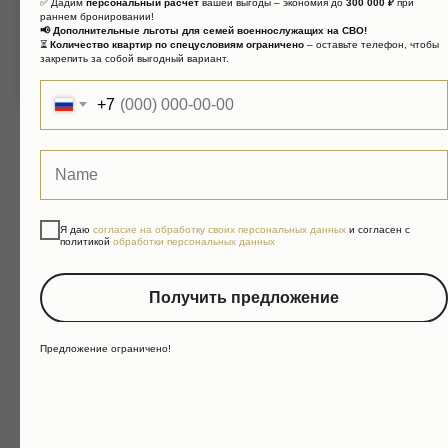
✅ Дадим
персональный расчет
вашей выгоды – экономия до
300 000 ₽
при
раннем бронировании!
Территория ГК Benefit Rosa Khutor
📢 Дополнительные льготы для семей военнослужащих на СВО!
⏳
Количество квартир по спецусловиям ограничено
– оставьте телефон, чтобы
благоустроена и озеленена.
закрепить за собой выгодный вариант.
+7
Сопровождение сделок с
Я даю
согласие на обработку своих персональных данных
и согласен с
политикой
обработки персональных данных
недвижимостью
Получить предложение
Предложение ограничено!
ПОДБОР ОБЪЕКТА
ПРОСМОТР
СДЕ