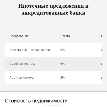
Ипотечные предложения и
аккредитованные банки
Предложение
Ставка
Сум
Ипотека для IT-специалистов
5%
до 1
Семейная ипотека
6%
до 1
Льготная ипотека
8%
до 1
Стоимость недвижимости