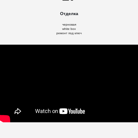
Отделка
черновая
white box
ремонт под ключ