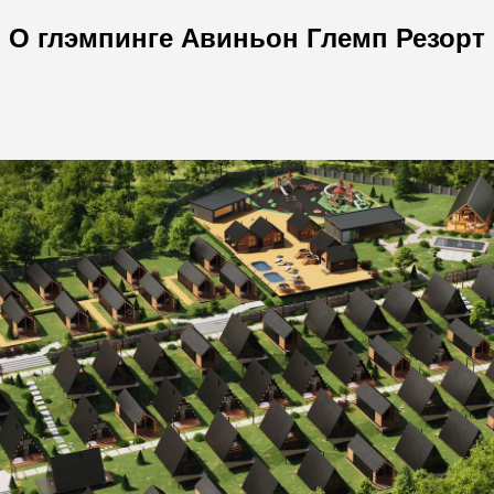
О глэмпинге Авиньон Глемп Резорт