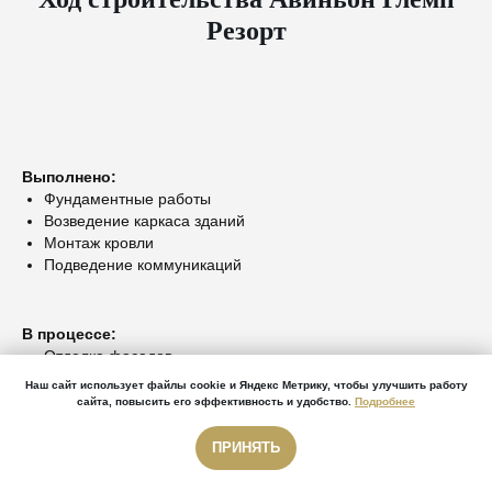
Резорт
Выполнено:
Фундаментные работы
Возведение каркаса зданий
Монтаж кровли
Подведение коммуникаций
В процессе:
Отделка фасадов
Внутренняя отделка помещений
Наш сайт использует файлы cookie и Яндекс Метрику, чтобы улучшить работу
Благоустройство территории
сайта, повысить его эффективность и удобство.
Подробнее
ПРИНЯТЬ
Звонок бесплатный
Звонок бесплатный