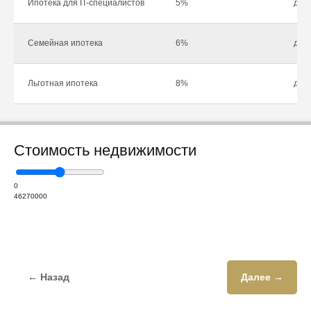
Ипотека для IT-специалистов
5%
до 1
Семейная ипотека
6%
до 1
Льготная ипотека
8%
до 1
Стоимость недвижимости
0
46270000
← Назад
Далее →