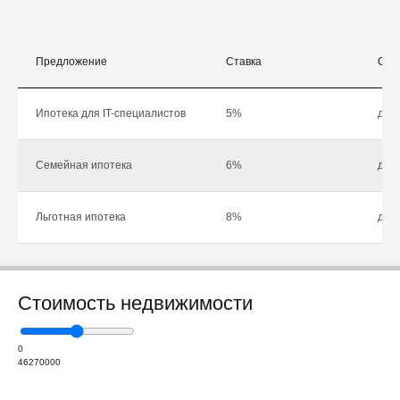
Предложение
Ставка
Сум
Ипотека для IT-специалистов
5%
до 1
Семейная ипотека
6%
до 1
Льготная ипотека
8%
до 1
Стоимость недвижимости
0
46270000