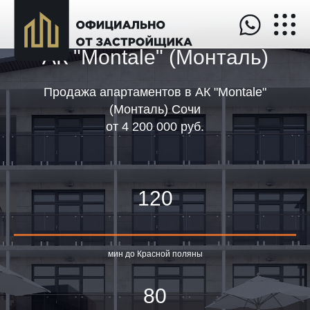
АК "Montale" (Монталь)
Продажа апартаментов в АК "Montale"
(Монталь) Сочи
от
4 200 000 руб
.
120
мин до Красной поляны
80