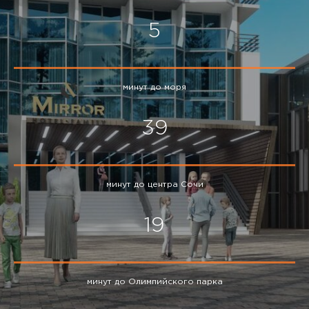
5
минут до моря
39
минут до центра Сочи
19
минут до Олимпийского парка