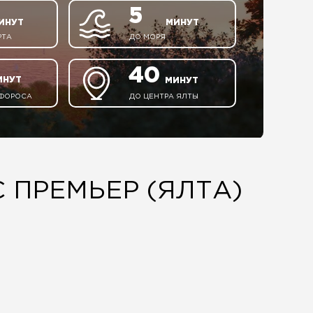
5
ИНУТ
МИНУТ
РТА
ДО МОРЯ
40
ИНУТ
МИНУТ
 ФОРОСА
ДО ЦЕНТРА ЯЛТЫ
 ПРЕМЬЕР (ЯЛТА)