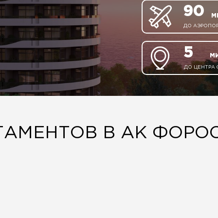
90
М
ДО АЭРОПО
5
М
ДО ЦЕНТРА
АМЕНТОВ В АК ФОРОС