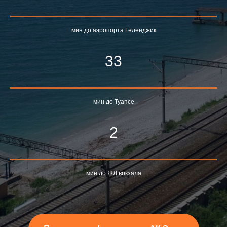
мин до аэропорта Геленджик
33
мин до Туапсе
2
мин до ЖД вокзала