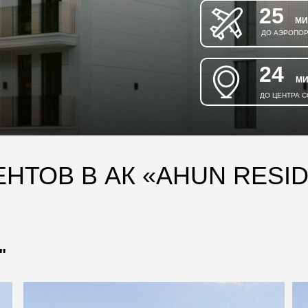
25
МИ
ДО АЭРОПОР
24
МИ
ДО ЦЕНТРА 
НТОВ В АК «AHUN RESID
"