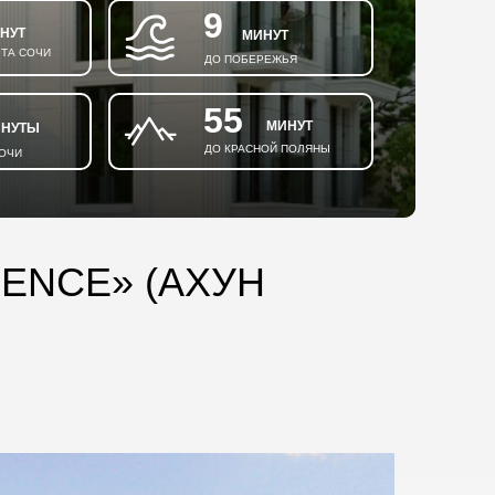
9
НУТ
МИНУТ
ТА СОЧИ
ДО ПОБЕРЕЖЬЯ
55
МИНУТ
НУТЫ
ДО КРАСНОЙ ПОЛЯНЫ
СОЧИ
ENCE» (АХУН