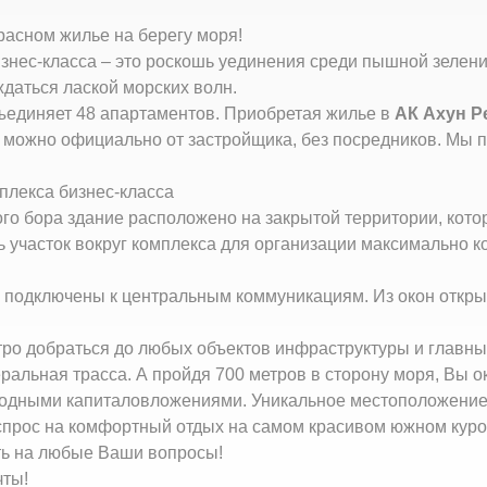
расном жилье на берегу моря!
знес-класса – это роскошь уединения среди пышной зелени
даться лаской морских волн.
ъединяет 48 апартаментов. Приобретая жилье в
АК Ахун Р
ы можно официально от застройщика, без посредников. Мы
плекса бизнес-класса
о бора здание расположено на закрытой территории, котор
ть участок вокруг комплекса для организации максимально
 м. подключены к центральным коммуникациям. Из окон откр
тро добраться до любых объектов инфраструктуры и главны
ральная трасса. А пройдя 700 метров в сторону моря, Вы 
ыгодными капиталовложениями. Уникальное местоположение
спрос на комфортный отдых на самом красивом южном куро
ть на любые Ваши вопросы!
чты!