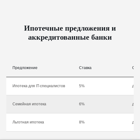
Ипотечные предложения и
аккредитованные банки
Предложение
Ставка
Сум
Ипотека для IT-специалистов
5%
до 1
Семейная ипотека
6%
до 1
Льготная ипотека
8%
до 1