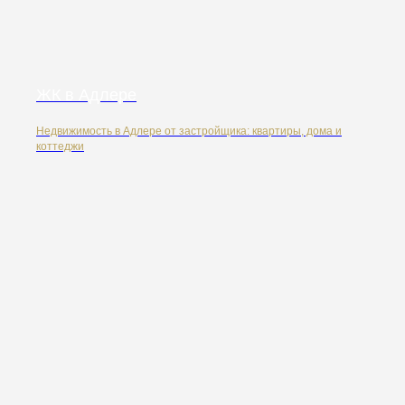
ЖК в Адлере
Недвижимость в Адлере от застройщика: квартиры, дома и
коттеджи