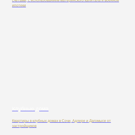
счетами, с использованием материнского капитала и военной
ипотеки
Клубные дома
Квартиры в клубных домах в Сочи, Адлере и Дагомысе от
застройщиков