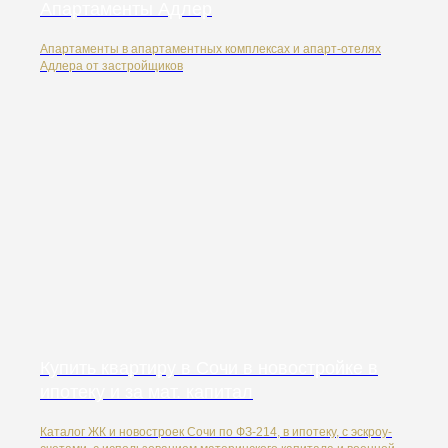
Апартаменты Адлер
Апартаменты в апартаментных комплексах и апарт-отелях
Адлера от застройщиков
Купить квартиру в Сочи в новостройке в
ипотеку и за мат. капитал
Каталог ЖК и новостроек Сочи по ФЗ-214, в ипотеку, с эскроу-