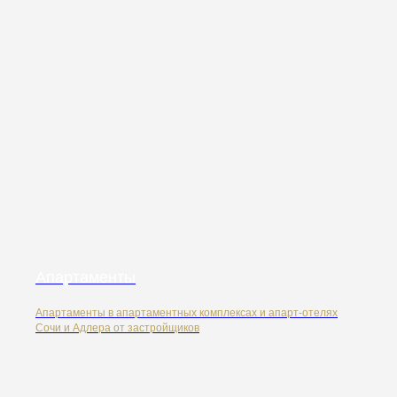
Апартаменты
Апартаменты в апартаментных комплексах и апарт-отелях
Сочи и Адлера от застройщиков